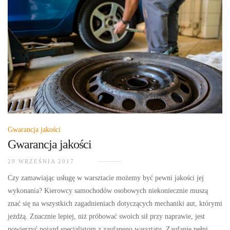
Gwarancja jakości
Gwarancja jakości
29 WRZEŚNIA 2017
Czy zamawiając usługę w warsztacie możemy być pewni jakości jej
wykonania? Kierowcy samochodów osobowych niekoniecznie muszą
znać się na wszystkich zagadnieniach dotyczących mechaniki aut, którymi
jeżdżą. Znacznie lepiej, niż próbować swoich sił przy naprawie, jest
powierzyć pojazd specjalistom z zaufanego warsztatu. Zaufanie pełni